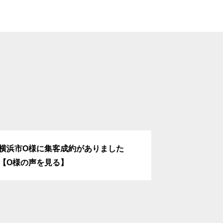
横浜市O様に集客成約がありました
リフォーム
【O様の声を見る】
た！