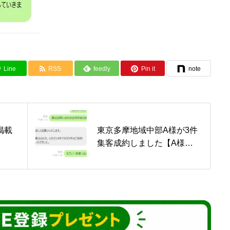
自社仕事が増
Line
RSS
feedly
Pin it
note
ホームページ
東京多摩地域中部A様が3件
掲載
集客成約しました【A様の
YouTube＆B
声を見る】
集客できまし