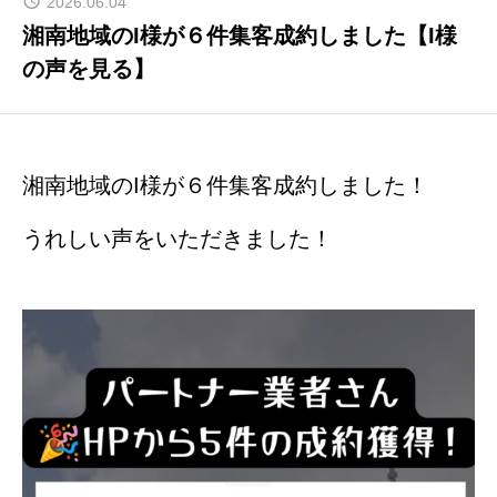
2026.06.04
湘南地域のI様が６件集客成約しました【I様
集客できました
の声を見る】
お客様の声
湘南地域のI様が６件集客成約しました！
よくある質問
うれしい声をいただきました！
事業案内
お問い合わせ