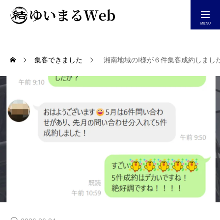
今すぐ相談する
集客できました
湘南地域のI様が６件集客成約しまし
ホーム
自社仕事が増えるHP制作
ホームページ集客診断
YouTube＆Blog一覧