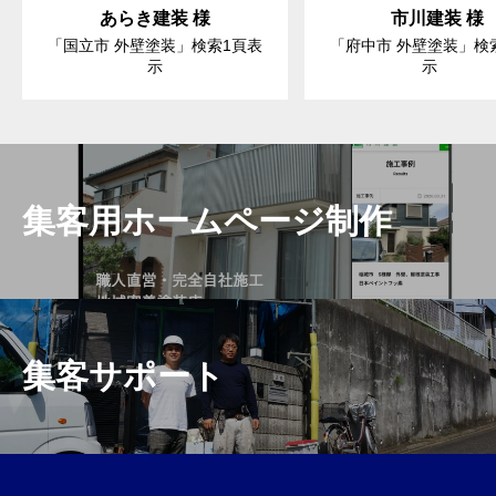
あらき建装 様
市川建装 様
「国立市 外壁塗装」検索1頁表
「府中市 外壁塗装」検
示
示
集客用ホームページ制作
集客サポート