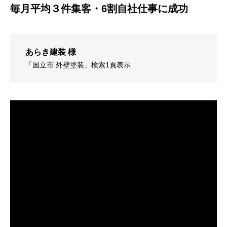
毎月平均３件集客・6割自社仕事に成功
あらき建装 様
「国立市 外壁塗装」検索1頁表示