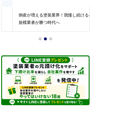
倒産が増える塗装業界！我慢し続ける小
見積もり提出後の
規模業者が勝つ時代へ
い理由と解決策