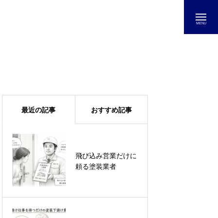
最近の記事
おすすめ記事
飛び込み営業だけに
外壁塗装のルーティ
頼る塗装業者
ーン｜日本ペイント
グランセラトップ使
用｜屋根塗装の仕上
がり｜養生｜ホーム
ページ集客した現場