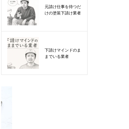
取材
元請け仕事を待つだ
【塗装屋向け】リス
けの塗装下請け業者
クをとらないことこ
そ最大のリスク
下請けマインドのま
なぜ外壁塗装ポータ
までいる業者
ルサイトの紹介が減
っているのか？