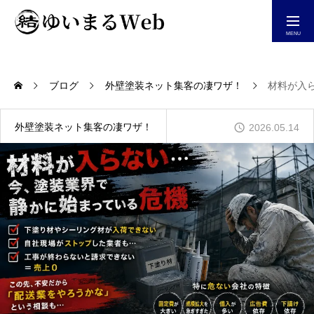
今すぐ相談する
ブログ
外壁塗装ネット集客の凄ワザ！
材料が入
ホーム
外壁塗装ネット集客の凄ワザ！
2026.05.14
自社仕事が増えるHP制作
ホームページ集客診断
YouTube＆Blog一覧