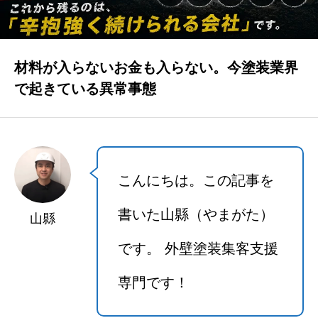
集客できました
材料が入らないお金も入らない。今塗装業界
お客様の声
で起きている異常事態
よくある質問
こんにちは。この記事を
事業案内
書いた山縣（やまがた）
山縣
です。 外壁塗装集客支援
お問い合わせ
専門です！