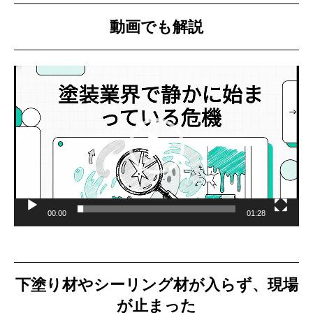
動画でも解説
動
画
プ
レ
ー
ヤ
ー
00:00
01:28
下塗り材やシーリング材が入らず、現場
が止まった