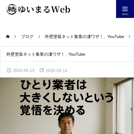
今すぐ相談する
ブログ
外壁塗装ネット集客の凄ワザ！
YouTube
ホーム
外壁塗装ネット集客の凄ワザ！
YouTube
2025.06.13
2025.09.14
自社仕事が増えるHP制作
ホームページ集客診断
YouTube＆Blog一覧