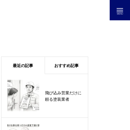
最近の記事
おすすめ記事
飛び込み営業だけに
【塗装屋向け】集客
頼る塗装業者
を増やすために毎日
営業してますか？