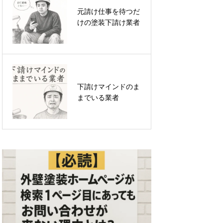
元請け仕事を待つだ
いつまでも続く職人
けの塗装下請け業者
不足を終わらせる！
職人募集サイトは必
要
下請けマインドのま
塗装の売上はあるの
までいる業者
に楽にならない理由