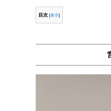
目次
[
表示
]