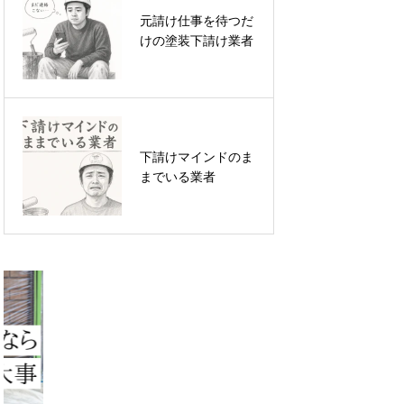
元請け仕事を待つだ
塗装業下請け脱却は
けの塗装下請け業者
「覚悟」より「仕組
み」
下請けマインドのま
塗装業必見！４つの
までいる業者
客から集客をグッと
高くする方法とは？