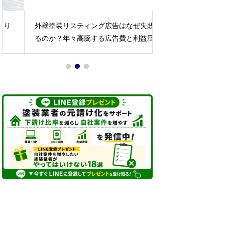
外壁塗装リスティング広告はなぜ失敗す
外壁塗装業のネッ
るのか？年々高騰する広告費と利益圧迫
けるためのポイン
の現実