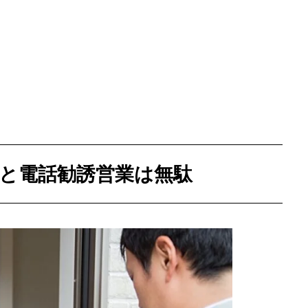
ホーム
自社仕事が増
ホームページ
と電話勧誘営業は無駄
YouTube＆B
集客できまし