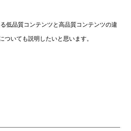
ホーム
ある低品質コンテンツと高品質コンテンツの違
についても説明したいと思います。
自社仕事が増
ホームページ
YouTube＆B
集客できまし