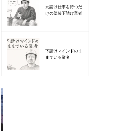
元請け仕事を待つだ
「下請けを続ける塗
けの塗装下請け業者
装職人へ」10年後、
後悔しないために今
できることがありま
す
下請けマインドのま
【外壁塗装業者必
までいる業者
見】Web集客で競合
の真似をしてはいけ
ない本当の理由