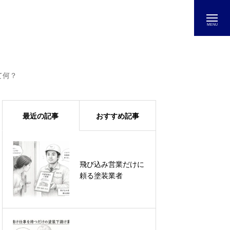
て何？
最近の記事
おすすめ記事
飛び込み営業だけに
相見積もりで一番高
頼る塗装業者
いのに契約！綾瀬市
の個人塗装職人が選
ばれた理由とは？