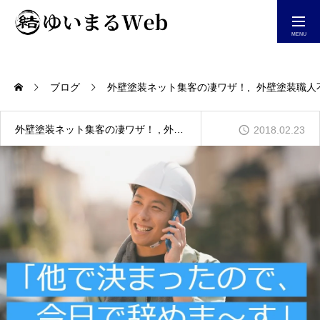
今すぐ相談する
ブログ
外壁塗装ネット集客の凄ワザ！
外壁塗装職人
ホーム
外壁塗装ネット集客の凄ワザ！
外壁塗装職人不足を解決
2018.02.23
自社仕事が増えるHP制作
ホームページ集客診断
YouTube＆Blog一覧