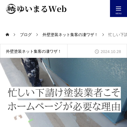
今すぐ相談する
ブログ
外壁塗装ネット集客の凄ワザ！
忙しい下
ホーム
外壁塗装ネット集客の凄ワザ！
2024.10.28
自社仕事が増えるHP制作
ホームページ集客診断
YouTube＆Blog一覧