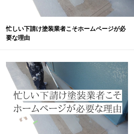
集客できました
忙しい下請け塗装業者こそホームページが必
お客様の声
要な理由
よくある質問
事業案内
お問い合わせ